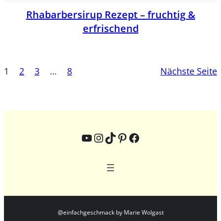
Rhabarbersirup Rezept – fruchtig &
erfrischend
1
2
3
…
8
Nächste Seite
YouTube
Instagram
TikTok
Pinterest
Facebook
@einfachgeschmack by Marie Wolgast